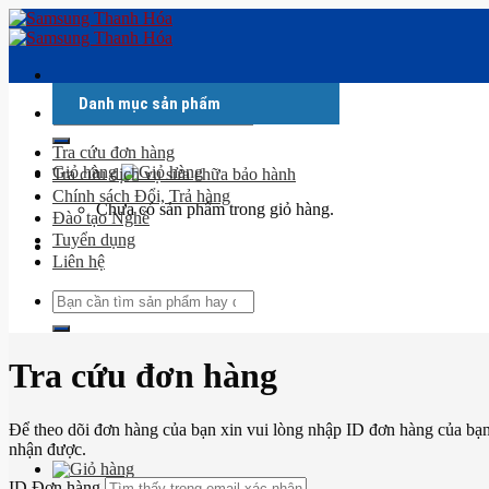
Skip
to
content
Danh mục sản phẩm
Tìm
kiếm:
Tra cứu đơn hàng
Giỏ hàng
Tra cứu dịch vụ sửa chữa bảo hành
Chính sách Đổi, Trả hàng
Chưa có sản phẩm trong giỏ hàng.
Đào tạo Nghề
Tuyển dụng
Liên hệ
Tìm
kiếm:
Tra cứu đơn hàng
Để theo dõi đơn hàng của bạn xin vui lòng nhập ID đơn hàng của bạn
nhận được.
ID Đơn hàng