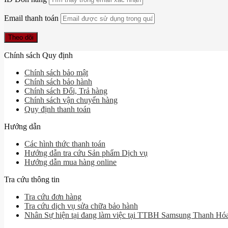
Email thanh toán
Theo dõi
Chính sách Quy định
Chính sách bảo mật
Chính sách bảo hành
Chính sách Đổi, Trả hàng
Chính sách vận chuyển hàng
Quy định thanh toán
Hướng dẫn
Các hình thức thanh toán
Hướng dẫn tra cứu Sản phẩm Dịch vụ
Hướng dẫn mua hàng online
Tra cứu thông tin
Tra cứu đơn hàng
Tra cứu dịch vụ sửa chữa bảo hành
Nhân Sự hiện tại đang làm việc tại TTBH Samsung Thanh Hó