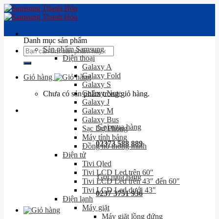
Skip
to
content
Danh mục sản phẩm
Sản phẩm Samsung
Tìm
Điện thoại
kiếm:
Galaxy A
Galaxy Fold
Giỏ hàng
Galaxy S
Galaxy Note
Chưa có sản phẩm trong giỏ hàng.
Galaxy J
Galaxy M
Galaxy Bus
Gọi mua hàng
Sạc Dự Phòng
Máy tính bảng
02373 588 889
Đồng hồ thông minh
Điện tử
Tivi Qled
Tivi LCD Led trên 60″
Gọi mua hàng
Tivi LCD Led trên 43″ đến 60″
Tivi LCD Led dưới 43″
0237 3751 936
Điện lạnh
Máy giặt
Máy giặt lồng đứng