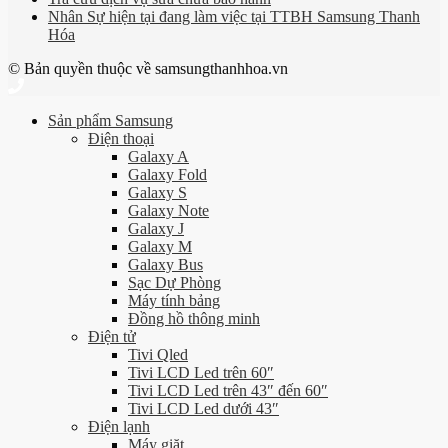
Nhân Sự hiện tại đang làm việc tại TTBH Samsung Thanh
Hóa
© Bản quyền thuộc về samsungthanhhoa.vn
Sản phẩm Samsung
Điện thoại
Galaxy A
Galaxy Fold
Galaxy S
Galaxy Note
Galaxy J
Galaxy M
Galaxy Bus
Sạc Dự Phòng
Máy tính bảng
Đồng hồ thông minh
Điện tử
Tivi Qled
Tivi LCD Led trên 60″
Tivi LCD Led trên 43″ đến 60″
Tivi LCD Led dưới 43″
Điện lạnh
Máy giặt