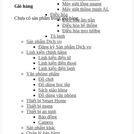
Máy giặt lồng ngang
Giỏ hàng
Máy giặt thông minh AL
Điều hòa
Chưa có sản phẩm trong giỏ hàng.
Điều hòa âm trần
Điều hòa hệ thống
Điều hòa treo tường
Tủ lạnh
Sản phẩm Dịch vụ
Đăng ký Sản phẩm Dịch vụ
Linh kiện chính hãng
Linh kiện điện tử
Linh kiện điện thoại
Linh kiện điện lạnh
Văn phòng phẩm
Đồ chơi
Đồ dùng học tập
Sách giáo khoa
Đồ dùng văn phòng
Thiết bị Smart Home
Thiết bị mạng
Thiết bị an ninh
Báo động
Camera
Sản phẩm khác
Quản lý bán hàng