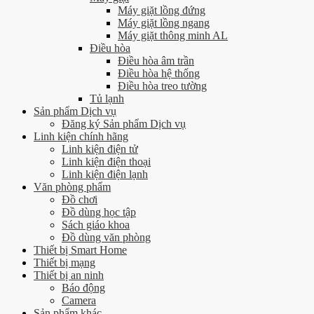
Máy giặt lồng đứng
Máy giặt lồng ngang
Máy giặt thông minh AL
Điều hòa
Điều hòa âm trần
Điều hòa hệ thống
Điều hòa treo tường
Tủ lạnh
Sản phẩm Dịch vụ
Đăng ký Sản phẩm Dịch vụ
Linh kiện chính hãng
Linh kiện điện tử
Linh kiện điện thoại
Linh kiện điện lạnh
Văn phòng phẩm
Đồ chơi
Đồ dùng học tập
Sách giáo khoa
Đồ dùng văn phòng
Thiết bị Smart Home
Thiết bị mạng
Thiết bị an ninh
Báo động
Camera
Sản phẩm khác