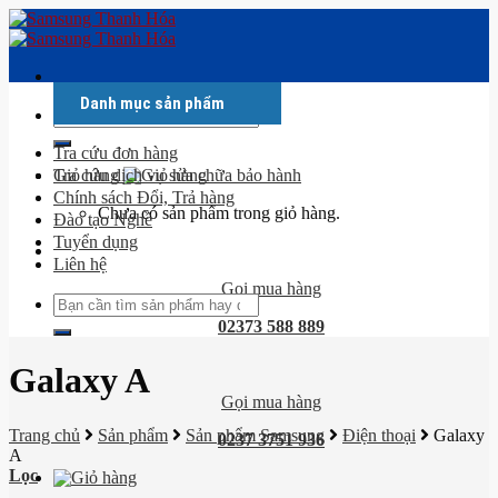
Skip
to
content
Danh mục sản phẩm
Tìm
kiếm:
Tra cứu đơn hàng
Giỏ hàng
Tra cứu dịch vụ sửa chữa bảo hành
Chính sách Đổi, Trả hàng
Chưa có sản phẩm trong giỏ hàng.
Đào tạo Nghề
Tuyển dụng
Liên hệ
Gọi mua hàng
Tìm
kiếm:
02373 588 889
Galaxy A
Gọi mua hàng
Trang chủ
Sản phẩm
Sản phẩm Samsung
Điện thoại
Galaxy
0237 3751 936
A
Lọc