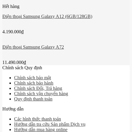
Hết hàng
Điện thoại Samsung Galaxy A12 (6GB/128GB)
4.190.000
₫
Điện thoại Samsung Galaxy A72
11.490.000
₫
Chính sách Quy định
Chính sách bảo mật
Chính sách bảo hành
Chính sách Đổi, Trả hàng
Chính sách vận chuyển hàng
Quy định thanh toán
Hướng dẫn
Các hình thức thanh toán
Hướng dẫn tra cứu Sản phẩm Dịch vụ
Hướng dẫn mua hàng online