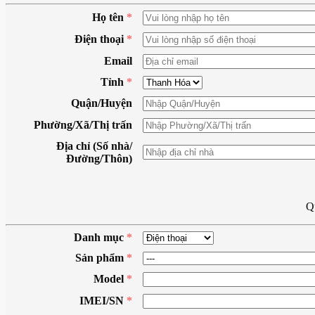
Họ tên
*
Điện thoại
*
Email
Tỉnh
*
Quận/Huyện
Phường/Xã/Thị trấn
Địa chỉ (Số nhà/
Đường/Thôn)
Qu
Danh mục
*
Sản phẩm
*
Model
*
IMEI/SN
*