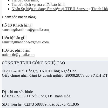
Tra cứu đơn hàng
Tra cứu dịch vụ sửa chữa bảo hành
Nhân Sự hiện tại đang làm việc tại TTBH Samsung Thanh Hó
Chăm sóc khách hàng
Hỗ trợ Khách hàng:
samsungthanhhoa@gmail.com
Liên hệ báo giá:
samsungthanhhoa@gmail.com
Hợp tác phát triển:
nuicncth@gmail.com
CÔNG TY TNHH CÔNG NGHỆ CAO
© 2005 – 2021 Công ty TNHH Công Nghệ Cao
Giấy chứng nhận đăng ký doanh nghiệp: 2800828773 do Sở KH-ĐT
Địa chỉ trụ sở chính:
Lô 02 BTSL KDT Núi Long.TP Thanh Hóa
SĐT liên hệ : 02373 588889 hoặc 02373.751.936