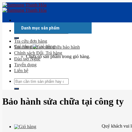
Skip
to
content
Danh mục sản phẩm
Tìm
kiếm:
Tra cứu đơn hàng
Giỏ hàng
Tra cứu dịch vụ sửa chữa bảo hành
Chính sách Đổi, Trả hàng
Chưa có sản phẩm trong giỏ hàng.
Đào tạo Nghề
Tuyển dụng
Liên hệ
Tìm
kiếm:
Bảo hành sửa chữa tại công ty
Quý khách vui l