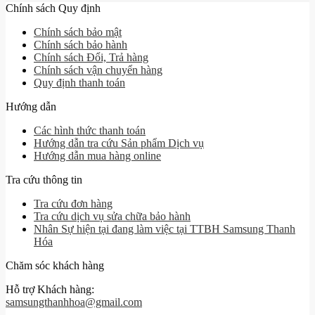
Chính sách Quy định
Chính sách bảo mật
Chính sách bảo hành
Chính sách Đổi, Trả hàng
Chính sách vận chuyển hàng
Quy định thanh toán
Hướng dẫn
Các hình thức thanh toán
Hướng dẫn tra cứu Sản phẩm Dịch vụ
Hướng dẫn mua hàng online
Tra cứu thông tin
Tra cứu đơn hàng
Tra cứu dịch vụ sửa chữa bảo hành
Nhân Sự hiện tại đang làm việc tại TTBH Samsung Thanh
Hóa
Chăm sóc khách hàng
Hỗ trợ Khách hàng:
samsungthanhhoa@gmail.com