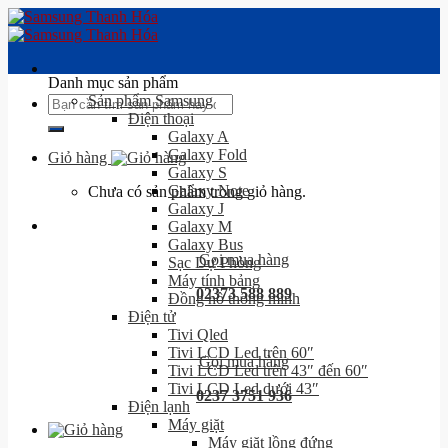
Skip
to
content
Danh mục sản phẩm
Sản phẩm Samsung
Tìm
Điện thoại
kiếm:
Galaxy A
Galaxy Fold
Giỏ hàng
Galaxy S
Galaxy Note
Chưa có sản phẩm trong giỏ hàng.
Galaxy J
Galaxy M
Galaxy Bus
Gọi mua hàng
Sạc Dự Phòng
Máy tính bảng
02373 588 889
Đồng hồ thông minh
Điện tử
Tivi Qled
Tivi LCD Led trên 60″
Gọi mua hàng
Tivi LCD Led trên 43″ đến 60″
Tivi LCD Led dưới 43″
0237 3751 936
Điện lạnh
Máy giặt
Máy giặt lồng đứng