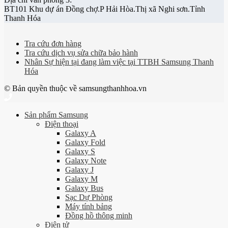
BT101 Khu dự án Đồng chợ.P Hải Hòa.Thị xã Nghi sơn.Tỉnh
Thanh Hóa
Tra cứu đơn hàng
Tra cứu dịch vụ sửa chữa bảo hành
Nhân Sự hiện tại đang làm việc tại TTBH Samsung Thanh
Hóa
© Bản quyền thuộc về samsungthanhhoa.vn
Sản phẩm Samsung
Điện thoại
Galaxy A
Galaxy Fold
Galaxy S
Galaxy Note
Galaxy J
Galaxy M
Galaxy Bus
Sạc Dự Phòng
Máy tính bảng
Đồng hồ thông minh
Điện tử