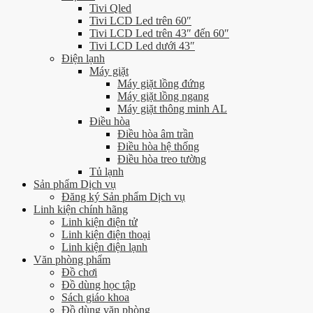
Tivi Qled
Tivi LCD Led trên 60″
Tivi LCD Led trên 43″ đến 60″
Tivi LCD Led dưới 43″
Điện lạnh
Máy giặt
Máy giặt lồng đứng
Máy giặt lồng ngang
Máy giặt thông minh AL
Điều hòa
Điều hòa âm trần
Điều hòa hệ thống
Điều hòa treo tường
Tủ lạnh
Sản phẩm Dịch vụ
Đăng ký Sản phẩm Dịch vụ
Linh kiện chính hãng
Linh kiện điện tử
Linh kiện điện thoại
Linh kiện điện lạnh
Văn phòng phẩm
Đồ chơi
Đồ dùng học tập
Sách giáo khoa
Đồ dùng văn phòng