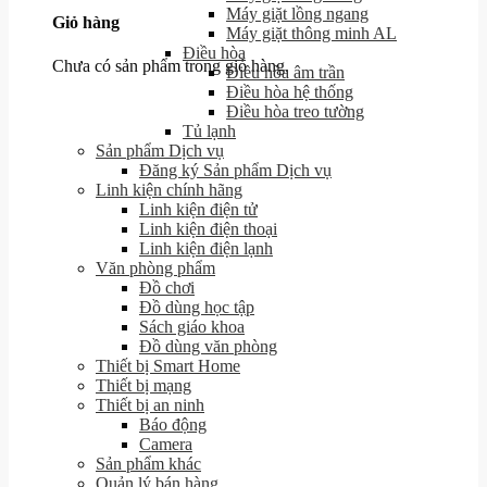
Máy giặt lồng ngang
Giỏ hàng
Máy giặt thông minh AL
Điều hòa
Chưa có sản phẩm trong giỏ hàng.
Điều hòa âm trần
Điều hòa hệ thống
Điều hòa treo tường
Tủ lạnh
Sản phẩm Dịch vụ
Đăng ký Sản phẩm Dịch vụ
Linh kiện chính hãng
Linh kiện điện tử
Linh kiện điện thoại
Linh kiện điện lạnh
Văn phòng phẩm
Đồ chơi
Đồ dùng học tập
Sách giáo khoa
Đồ dùng văn phòng
Thiết bị Smart Home
Thiết bị mạng
Thiết bị an ninh
Báo động
Camera
Sản phẩm khác
Quản lý bán hàng